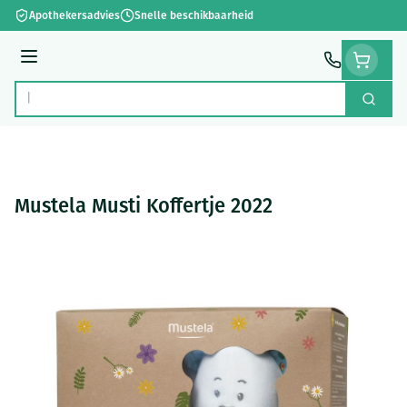
Ga naar de inhoud
Apothekersadvies
Snelle beschikbaarheid
Menu
Zoek
Product, merk, categorie...
Mustela Musti Koffertje 2022