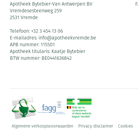
Apotheek Bytebier-Van Antwerpen BV
F
Vremdesesteenweg 259
2531
Vremde
Telefoon:
+32 3 454 13 06
E-mailadres:
info@
apotheekvremde.be
APB nummer:
115501
Apotheek titularis:
Kaatje Bytebier
BTW nummer:
BE0441636842
Algemene verkoopsvoorwaarden
Privacy disclaimer
Cookies