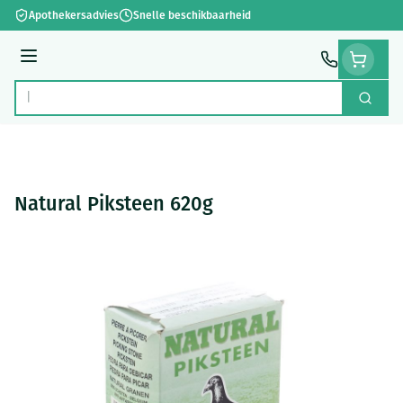
Ga naar de inhoud
Apothekersadvies
Snelle beschikbaarheid
Menu
Zoek
Product, merk, categorie...
Natural Piksteen 620g