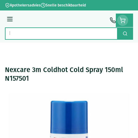
Ga naar de inhoud
Apothekersadvies
Snelle beschikbaarheid
Menu
Zoek
Product, merk, categorie...
Nexcare 3m Coldhot Cold Spray 150ml
N157501