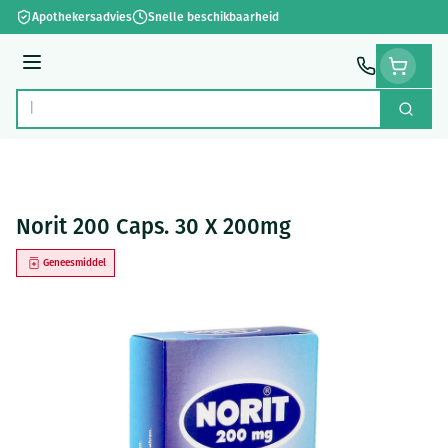
Ga naar de inhoud
Apothekersadvies
Snelle beschikbaarheid
Menu
Zoek
Product, merk, categorie...
Norit 200 Caps. 30 X 200mg
Geneesmiddel