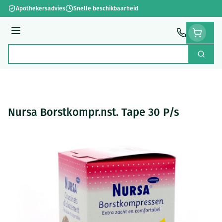
Ga naar de inhoud
Apothekersadvies
Snelle beschikbaarheid
Menu
Zoek
Product, merk, categorie...
Nursa Borstkompr.nst. Tape 30 P/s