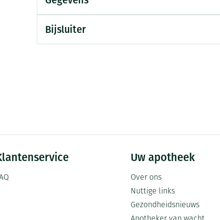
Gegevens
Mondmaskers
ging
Supplementen
Insectenwe
middelen
Bijsluiter
ssen
-
id
Klantenservice
Zelfbruiner
Uw apotheek
Scheren
AQ
Over ons
Nuttige links
Gezondheidsnieuws
Apotheker van wacht