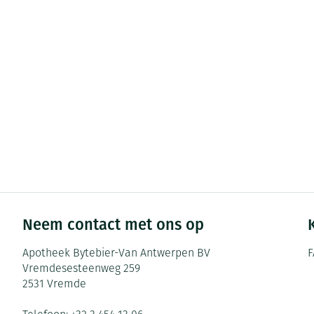
Pillendozen en
Gezichtsverzor
accessoires
Pigmentstoorni
Gevoelige huid 
geïrriteerde hu
Gemengde huid
Doffe huid
Toon meer
Neem contact met ons op
Snurken
Apotheek Bytebier-Van Antwerpen BV
F
Vremdesesteenweg 259
2531
Vremde