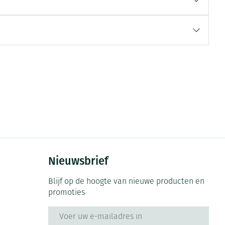
rende
Parfums en
geurproducten
Nieuwsbrief
CBD
Blijf op de hoogte van nieuwe producten en
promoties
E-mail adres