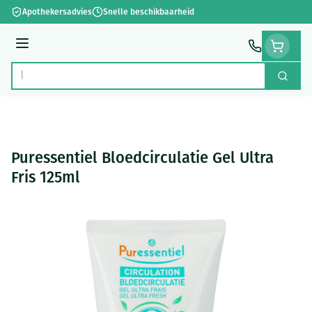
Ga naar de inhoud
Apothekersadvies
Snelle beschikbaarheid
Menu
Zoek
Product, merk, categorie...
Puressentiel Bloedcirculatie Gel Ultra
Fris 125ml