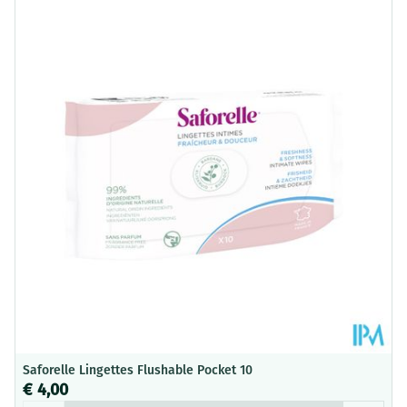
Lengte
200 mm
Diepte
70 mm
Hoeveelheid
400
Verpakking
Dieetbeperkingen
Zonder kleurstoffen
Kamertemperatuur (15°C -
Behoud
25°C)
Saforelle Lingettes Flushable Pocket 10
€ 4,00