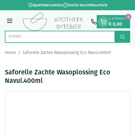
Dia 1 van 1
Ga naar de inhoud
Apothekersadvies
Snelle beschikbaarheid
0
0 artikelen
€ 0,00
Menu
Zoek
Product, merk, categorie...
Home
/
Saforelle Zachte Wasoplossing Eco Navul.400ml
Saforelle Zachte Wasoplossing Eco
Navul.400ml