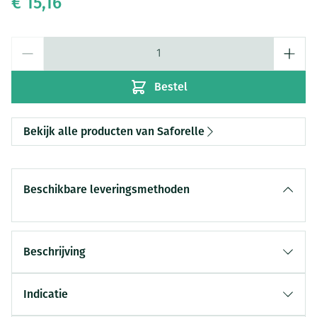
€ 15,16
Aantal
Bestel
Bekijk alle producten van Saforelle
Beschikbare leveringsmethoden
Beschrijving
Zachte wasoplossing Saforelle
Indicatie
reinigt zacht en kalmeert irritaties
Intieme en lichaamshygiëne: beschermt en