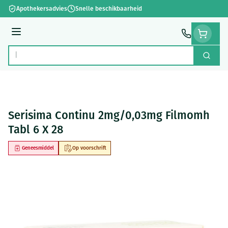
Ga naar de inhoud
Apothekersadvies
Snelle beschikbaarheid
Menu
Zoek
Product, merk, categorie...
Serisima Continu 2mg/0,03mg Filmomh
Tabl 6 X 28
Geneesmiddel
Op voorschrift