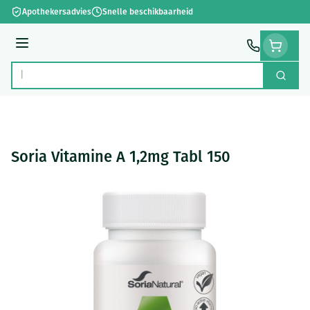
Ga naar de inhoud
Apothekersadvies
Snelle beschikbaarheid
Menu
Zoek
Product, merk, categorie...
Soria Vitamine A 1,2mg Tabl 150