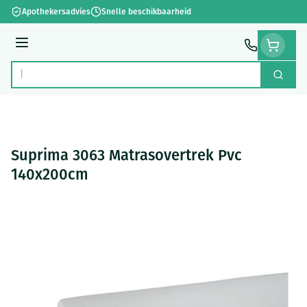
Ga naar de inhoud
Apothekersadvies
Snelle beschikbaarheid
Menu
Zoek
Product, merk, categorie...
Suprima 3063 Matrasovertrek Pvc
140x200cm