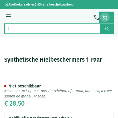
Ga naar de inhoud
Apothekersadvies
Snelle beschikbaarheid
Menu
Zoek
Product, merk, categorie...
Synthetische Hielbeschermers 1 Paar
Synthetische Hielbeschermers
Niet beschikbaar
Neem contact op met ons via telefoon of e-mail, dan bekijken we
samen de mogelijkheden.
€ 28,50