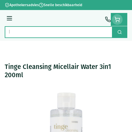
Ga naar de inhoud
Apothekersadvies
Snelle beschikbaarheid
Menu
Zoek
Product, merk, categorie...
Tinge Cleansing Micellair Water 3in1
200ml