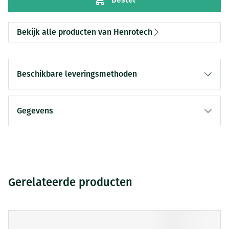
Bekijk alle producten van Henrotech
Beschikbare leveringsmethoden
Gegevens
Gerelateerde producten
Druk op om naar carrouselnavigatie te gaan
Navigeren door de elementen van de carrousel is mogelijk me
Druk om carrousel over te slaan