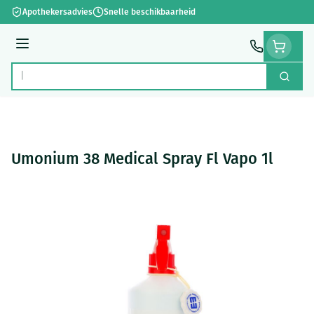
Ga naar de inhoud
Apothekersadvies
Snelle beschikbaarheid
Menu
Zoek
Product, merk, categorie...
Umonium 38 Medical Spray Fl Vapo 1l