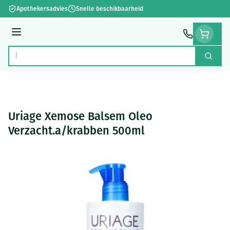
Ga naar de inhoud
Apothekersadvies
Snelle beschikbaarheid
Menu
Zoek
Product, merk, categorie...
Uriage Xemose Balsem Oleo
Verzacht.a/krabben 500ml