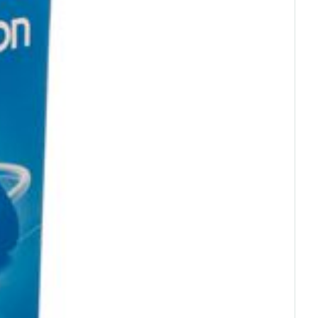
rende
Parfums en
geurproducten
CBD