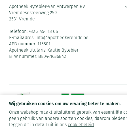
Apotheek Bytebier-Van Antwerpen BV
F
Vremdesesteenweg 259
2531
Vremde
Telefoon:
+32 3 454 13 06
E-mailadres:
info@
apotheekvremde.be
APB nummer:
115501
Apotheek titularis:
Kaatje Bytebier
BTW nummer:
BE0441636842
Wij gebruiken cookies om uw ervaring beter te maken.
Onze webshop maakt uitsluitend gebruik van essentiële co
geen gebruik van andere soorten cookies; daarom bieden 
Algemene verkoopsvoorwaarden
Privacy disclaimer
Cookies
leggen dit in detail uit in ons
cookiebeleid