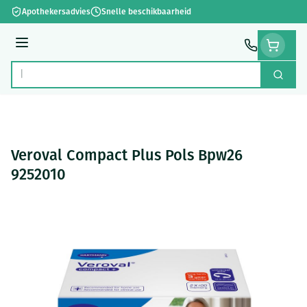
Ga naar de inhoud
Apothekersadvies
Snelle beschikbaarheid
Menu
Zoek
Product, merk, categorie...
Veroval Compact Plus Pols Bpw26
9252010