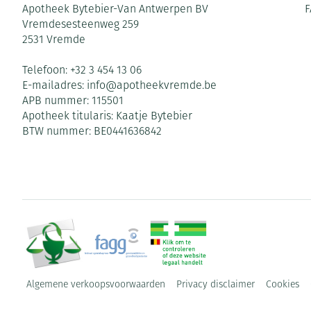
Apotheek Bytebier-Van Antwerpen BV
F
Vremdesesteenweg 259
2531
Vremde
Telefoon:
+32 3 454 13 06
E-mailadres:
info@
apotheekvremde.be
APB nummer:
115501
Apotheek titularis:
Kaatje Bytebier
BTW nummer:
BE0441636842
Algemene verkoopsvoorwaarden
Privacy disclaimer
Cookies