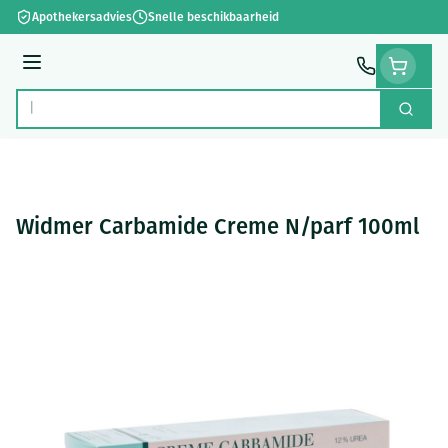
Ga naar de inhoud
Apothekersadvies
Snelle beschikbaarheid
Menu
Zoek
Product, merk, categorie...
Widmer Carbamide Creme N/parf 100ml