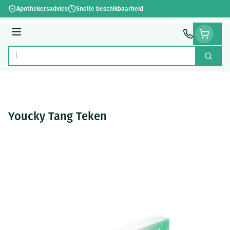
Ga naar de inhoud
Apothekersadvies
Snelle beschikbaarheid
Menu
Zoek
Product, merk, categorie...
Youcky Tang Teken