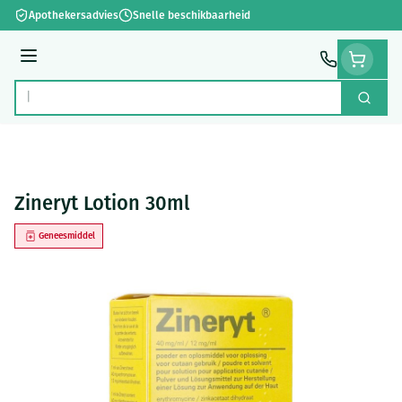
Ga naar de inhoud
Apothekersadvies
Snelle beschikbaarheid
Menu
Zoek
Product, merk, categorie...
Zineryt Lotion 30ml
Geneesmiddel