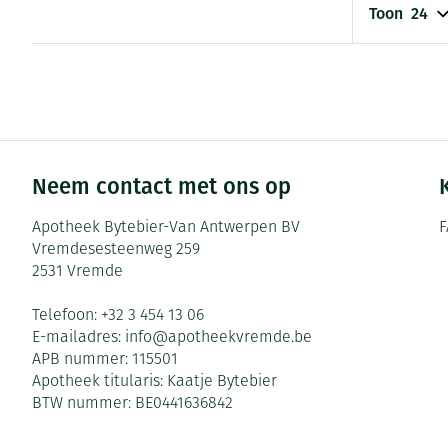
Pillendozen en
Toon
Gezichtsverzor
accessoires
Pigmentstoorni
Gevoelige huid 
geïrriteerde hu
Gemengde huid
Neem contact met ons op
Doffe huid
Apotheek Bytebier-Van Antwerpen BV
F
Toon meer
Vremdesesteenweg 259
2531
Vremde
Snurken
Telefoon:
+32 3 454 13 06
E-mailadres:
info@
apotheekvremde.be
APB nummer:
115501
Apotheek titularis:
Kaatje Bytebier
BTW nummer:
BE0441636842