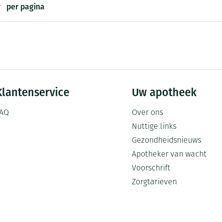
Mondmaskers
per pagina
ging
Supplementen
Insectenwe
middelen
ssen
-
id
Klantenservice
Uw apotheek
AQ
Over ons
Nuttige links
Gezondheidsnieuws
Apotheker van wacht
Zelfbruiner
Scheren
Voorschrift
Zorgtarieven