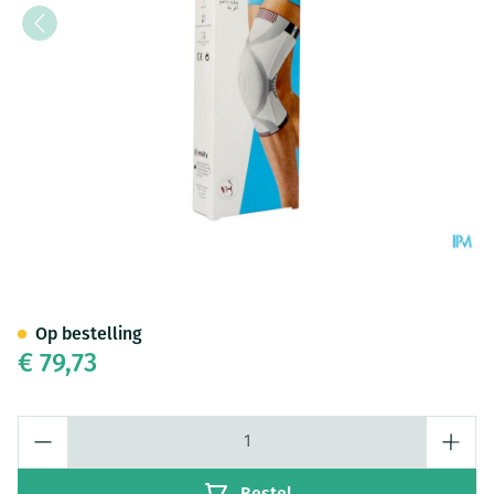
Actimove Genumotion l
Op bestelling
€ 79,73
Aantal
Bestel