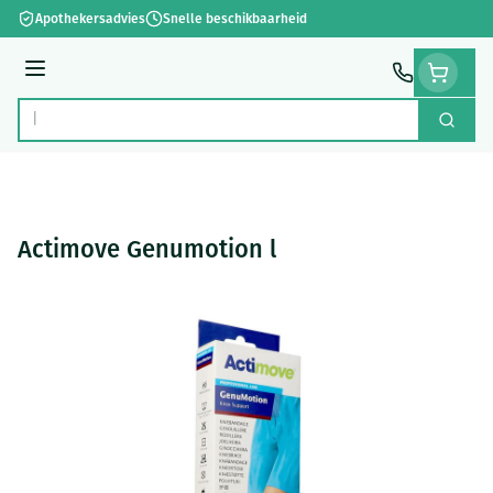
Ga naar de inhoud
Apothekersadvies
Snelle beschikbaarheid
Menu
Zoek
Product, merk, categorie...
Actimove Genumotion l