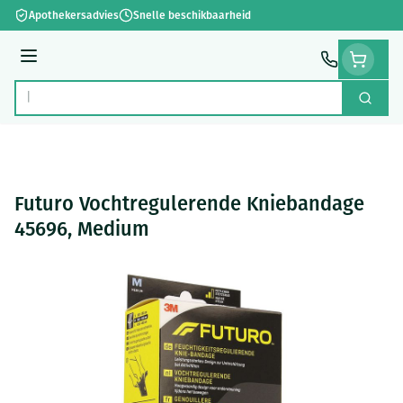
Ga naar de inhoud
Apothekersadvies
Snelle beschikbaarheid
Menu
Zoek
Product, merk, categorie...
Futuro Vochtregulerende Kniebandage
45696, Medium