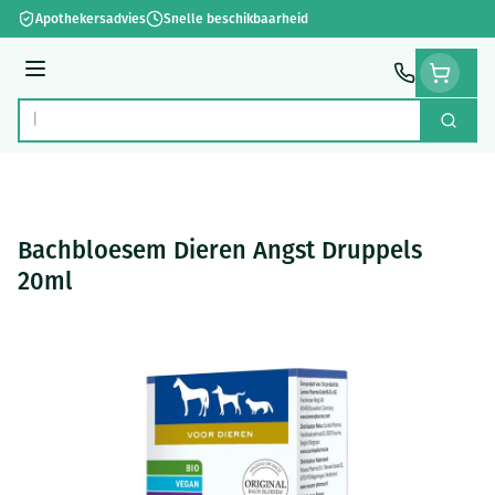
Ga naar de inhoud
Apothekersadvies
Snelle beschikbaarheid
Menu
Zoek
Product, merk, categorie...
Bachbloesem Dieren Angst Druppels
20ml