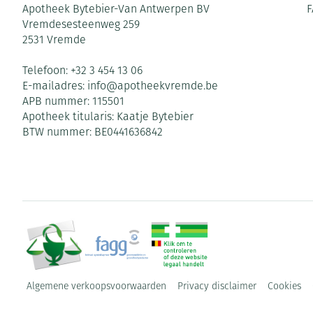
Apotheek Bytebier-Van Antwerpen BV
F
Vremdesesteenweg 259
2531
Vremde
Telefoon:
+32 3 454 13 06
E-mailadres:
info@
apotheekvremde.be
APB nummer:
115501
Apotheek titularis:
Kaatje Bytebier
BTW nummer:
BE0441636842
Algemene verkoopsvoorwaarden
Privacy disclaimer
Cookies