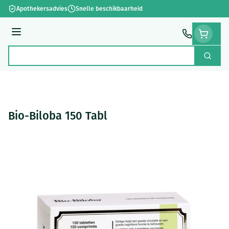
Ga naar de inhoud
Apothekersadvies
Snelle beschikbaarheid
Menu
Zoek
Product, merk, categorie...
Bio-Biloba 150 Tabl