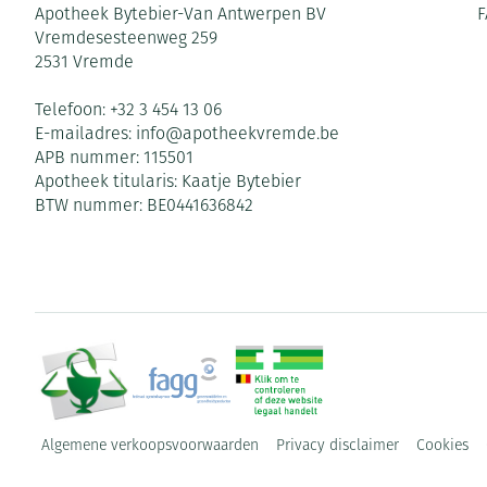
Apotheek Bytebier-Van Antwerpen BV
F
Vremdesesteenweg 259
2531
Vremde
Telefoon:
+32 3 454 13 06
E-mailadres:
info@
apotheekvremde.be
APB nummer:
115501
Apotheek titularis:
Kaatje Bytebier
BTW nummer:
BE0441636842
Algemene verkoopsvoorwaarden
Privacy disclaimer
Cookies