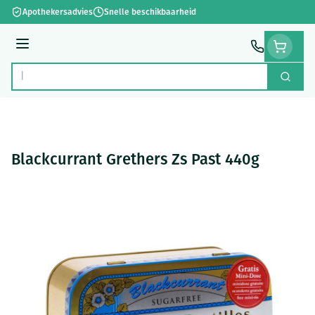
Ga naar de inhoud
Apothekersadvies
Snelle beschikbaarheid
Menu
Zoek
Product, merk, categorie...
Blackcurrant Grethers Zs Past 440g