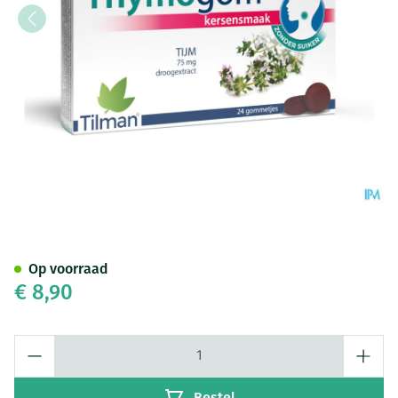
Thymogom Gommetjes Tijmext
Op voorraad
€ 8,90
Aantal
Bestel