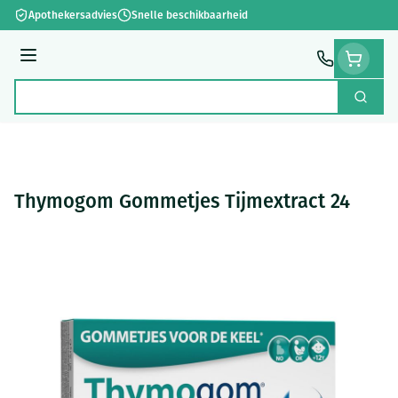
Ga naar de inhoud
Apothekersadvies
Snelle beschikbaarheid
Menu
Zoek
Product, merk, categorie...
Thymogom Gommetjes Tijmextract 24