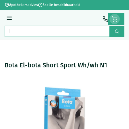
Ga naar de inhoud
Apothekersadvies
Snelle beschikbaarheid
Menu
Zoek
Product, merk, categorie...
Bota El-bota Short Sport Wh/wh N1