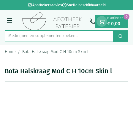
Dia 1 van 1
Ga naar de inhoud
Apothekersadvies
Snelle beschikbaarheid
0
0 artikelen
€ 0,00
Menu
Medicijnen en supplementen zoeken...
Zoek
Product, merk, categorie...
Home
/
Bota Halskraag Mod C H 10cm Skin l
Bota Halskraag Mod C H 10cm Skin l