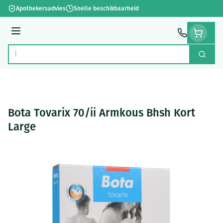
Ga naar de inhoud
Apothekersadvies
Snelle beschikbaarheid
Menu
Zoek
Product, merk, categorie...
Bota Tovarix 70/ii Armkous Bhsh Kort
Large