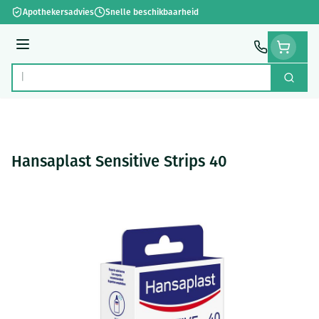
Ga naar de inhoud
Apothekersadvies
Snelle beschikbaarheid
Menu
Zoek
Product, merk, categorie...
Hansaplast Sensitive Strips 40