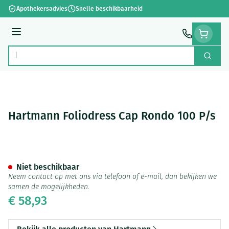
Ga naar de inhoud
Apothekersadvies
Snelle beschikbaarheid
Menu
Zoek
Product, merk, categorie...
Hartmann Foliodress Cap Rondo 100 P/s
Hartmann Foliodress Cap Ron
Niet beschikbaar
Neem contact op met ons via telefoon of e-mail, dan bekijken we
samen de mogelijkheden.
€ 58,93