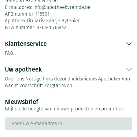
Telefoon:
+32 3 454 13 06
E-mailadres:
info@
apotheekvremde.be
APB nummer:
115501
Apotheek titularis:
Kaatje Bytebier
BTW nummer:
BE0441636842
Klantenservice
FAQ
Uw apotheek
Over ons
Nuttige links
Gezondheidsnieuws
Apotheker van
wacht
Voorschrift
Zorgtarieven
Nieuwsbrief
Blijf op de hoogte van nieuwe producten en promoties
E-mail adres