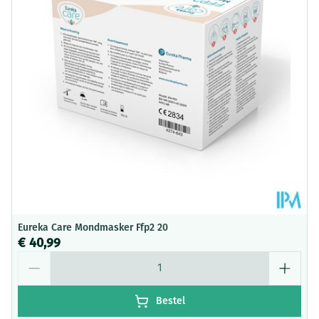
Hoeveelheid
50 p/s
Verpakking
Behoud
Kamertemperatuur (15°C - 25°C)
Eureka Care Mondmasker Ffp2 20
€ 40,99
Aantal
Bestel