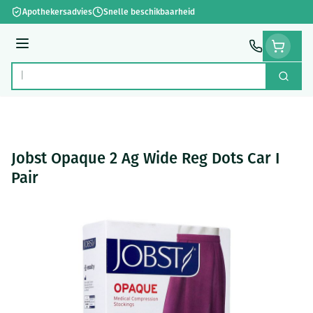
Ga naar de inhoud
Apothekersadvies
Snelle beschikbaarheid
Menu
Zoek
Product, merk, categorie...
Jobst Opaque 2 Ag Wide Reg Dots Car I
Pair