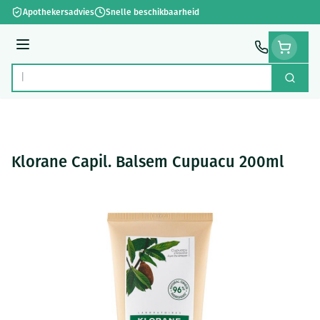
Ga naar de inhoud
Apothekersadvies
Snelle beschikbaarheid
Menu
Zoek
Product, merk, categorie...
Klorane Capil. Balsem Cupuacu 200ml