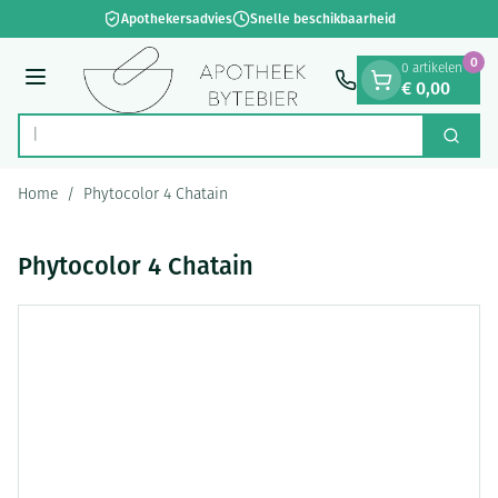
Dia 1 van 1
Ga naar de inhoud
Apothekersadvies
Snelle beschikbaarheid
0
0 artikelen
€ 0,00
Menu
Op
Zoek
Product, merk, categorie...
Home
/
Phytocolor 4 Chatain
Phytocolor 4 Chatain