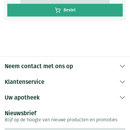
EXTRACT.
GLYCERIN.
CAESALPINIA
Bestel
SPINOSA FRUIT EXTRACT.
HELIANTHUS ANNUUS
(SUNFLOWER) SPROUT EXTRACT.
TOCOPHEROL.
Neem contact met ons op
Klantenservice
Uw apotheek
Nieuwsbrief
Blijf op de hoogte van nieuwe producten en promoties