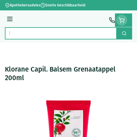
Ga naar de inhoud
Apothekersadvies
Snelle beschikbaarheid
Menu
Zoek
Product, merk, categorie...
Klorane Capil. Balsem Grenaatappel
200ml