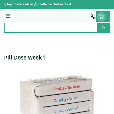
Ga naar de inhoud
Apothekersadvies
Snelle beschikbaarheid
Menu
Zoek
Product, merk, categorie...
Pill Dose Week 1