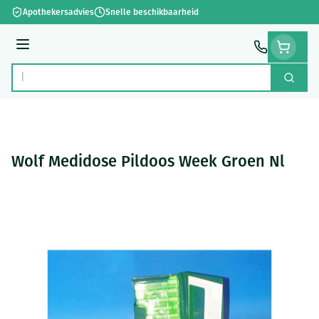
Ga naar de inhoud
Apothekersadvies
Snelle beschikbaarheid
Menu
Zoek
Product, merk, categorie...
Wolf Medidose Pildoos Week Groen Nl