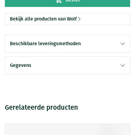
Bekijk alle producten van Wolf
Beschikbare leveringsmethoden
Gegevens
Gerelateerde producten
Druk op om naar carrouselnavigatie te gaan
Navigeren door de elementen van de carrousel is mogelijk me
Druk om carrousel over te slaan