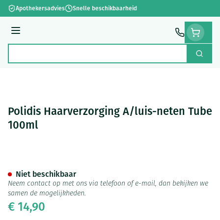
Ga naar de inhoud
Apothekersadvies
Snelle beschikbaarheid
Menu
Zoek
Product, merk, categorie...
Polidis Haarverzorging A/luis-neten Tube
100ml
Polidis Haarverzorging A/lui
Niet beschikbaar
Neem contact op met ons via telefoon of e-mail, dan bekijken we
samen de mogelijkheden.
€ 14,90