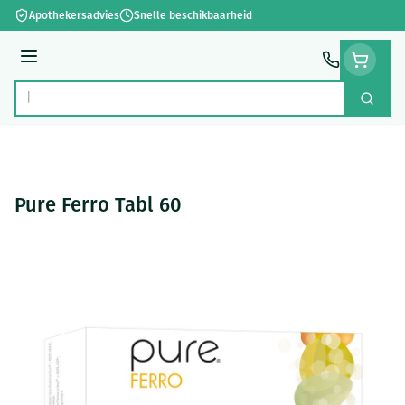
Ga naar de inhoud
Apothekersadvies
Snelle beschikbaarheid
Menu
Zoek
Product, merk, categorie...
Pure Ferro Tabl 60