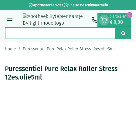
Dia 1 van 1
Ga naar de inhoud
Apothekersadvies
Snelle beschikbaarheid
0
0 artikelen
€ 0,00
Menu
Zoek
Product, merk, categorie...
Home
/
Puressentiel Pure Relax Roller Stress 12es.olie5ml
Puressentiel Pure Relax Roller Stress
12es.olie5ml