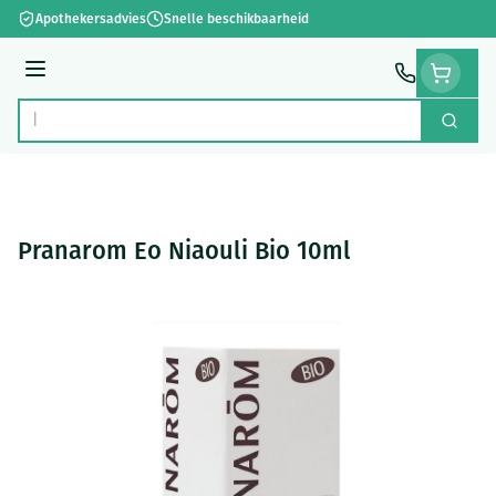
Ga naar de inhoud
Apothekersadvies
Snelle beschikbaarheid
Menu
Zoek
Product, merk, categorie...
Pranarom Eo Niaouli Bio 10ml