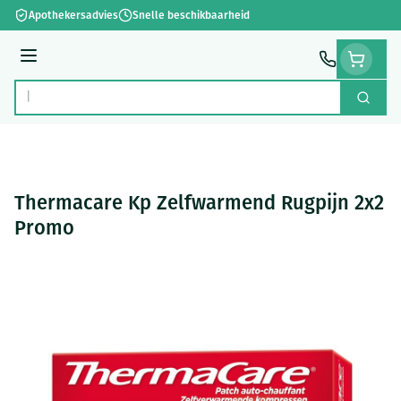
Ga naar de inhoud
Apothekersadvies
Snelle beschikbaarheid
Menu
Zoek
Product, merk, categorie...
Thermacare Kp Zelfwarmend Rugpijn 2x2
Promo