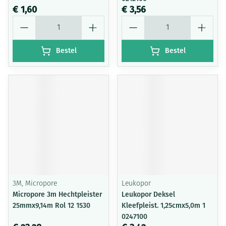
€ 1,60
€ 3,56
Aantal
Aantal
Bestel
Bestel
3M, Micropore
Leukopor
Micropore 3m Hechtpleister
Leukopor Deksel
25mmx9,14m Rol 12 1530
Kleefpleist. 1,25cmx5,0m 1
0247100