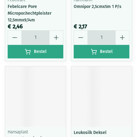
Febelcare
Hartmann
Febelcare Pore
Omnipor 2,5cmx5m 1 P/s
Micropor.hechtpleister
12,5mmx9,14m
€ 2,46
€ 2,17
Aantal
Aantal
Bestel
Bestel
Hansaplast
Leukosilk Deksel