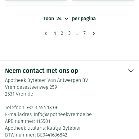
Toon
per pagina
Pagina's
U lees momenteel pagina
1
Pagina
Pagina
Pagina
2
3
...
7
Neem contact met ons op
Apotheek Bytebier-Van Antwerpen BV
Vremdesesteenweg 259
2531
Vremde
Telefoon:
+32 3 454 13 06
E-mailadres:
info@
apotheekvremde.be
APB nummer:
115501
Apotheek titularis:
Kaatje Bytebier
BTW nummer:
BE0441636842