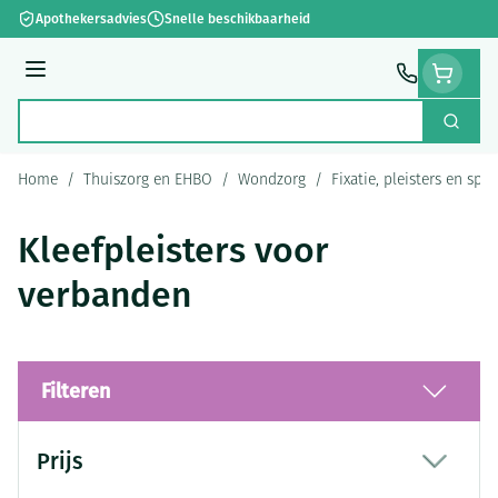
Ga naar de inhoud
Apothekersadvies
Snelle beschikbaarheid
Menu
Zoek
Product, merk, categorie...
Home
/
Thuiszorg en EHBO
/
Wondzorg
/
Fixatie, pleisters en spra
Kleefpleisters voor
verbanden
Filteren
Doorgaan naar productlijst
Prijs
filter