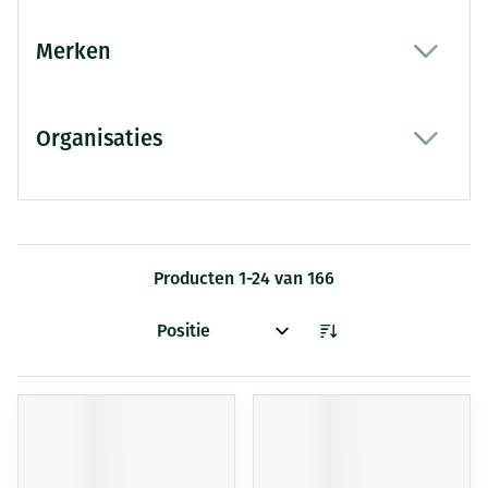
Merken
filter
Organisaties
filter
Producten
1
-
24
van
166
Sorteer op: