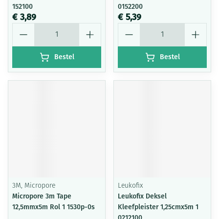
152100
0152200
€ 3,89
€ 5,39
Aantal
Aantal
Bestel
Bestel
3M, Micropore
Leukofix
Micropore 3m Tape
Leukofix Deksel
12,5mmx5m Rol 1 1530p-0s
Kleefpleister 1,25cmx5m 1
0212100