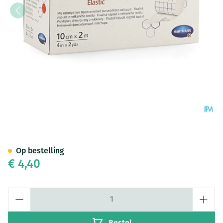
Omnifix Elastic. 10cmx2m 1 P/
Op bestelling
€ 4,40
Aantal
Bestel