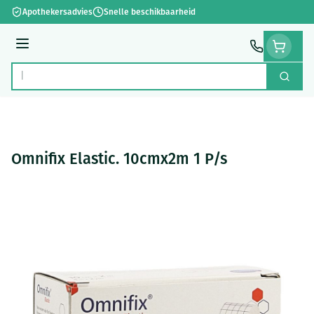
Ga naar de inhoud
Apothekersadvies
Snelle beschikbaarheid
Menu
Zoek
Product, merk, categorie...
Omnifix Elastic. 10cmx2m 1 P/s